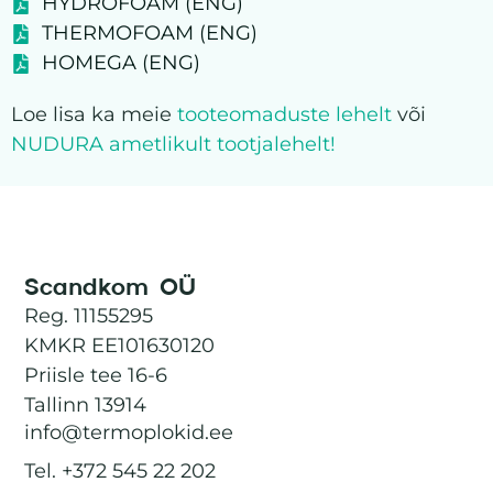
HYDROFOAM (ENG)
THERMOFOAM (ENG)
HOMEGA (ENG)
Loe lisa ka meie
tooteomaduste lehelt
või
NUDURA ametlikult tootjalehelt!
Scandkom OÜ
Reg. 11155295
KMKR EE101630120
Priisle tee 16-6
Tallinn 13914
info@termoplokid.ee
Tel. +372 545 22 202