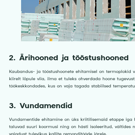
2. Ärihooned ja tööstushooned
Kaubandus- ja tööstushoonete ehitamisel on termoplokid vä
kiirelt lõpule viia, ilma et tuleks ohverdada hoone tugevu
töökeskkondades, kus on vaja tagada stabiilsed temperatu
3. Vundamendid
Vundamentide ehitamine on üks kriitilisemaid etappe iga
taluvad suuri koormusi ning on hästi isoleeritud, vältide
vajadust tulevikus kallite remonditööde järele.