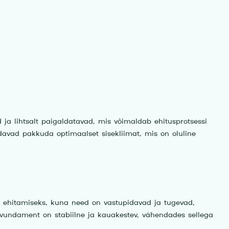
 ja lihtsalt paigaldatavad, mis võimaldab ehitusprotsessi
udavad pakkuda optimaalset sisekliimat, mis on oluline
 ehitamiseks, kuna need on vastupidavad ja tugevad,
t vundament on stabiilne ja kauakestev, vähendades sellega