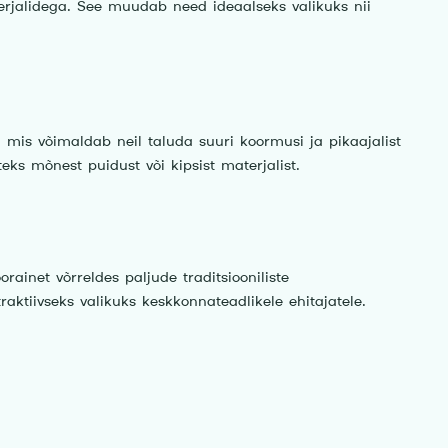
terjalidega. See muudab need ideaalseks valikuks nii
 mis võimaldab neil taluda suuri koormusi ja pikaajalist
eks mõnest puidust või kipsist materjalist.
inet võrreldes paljude traditsiooniliste
tiivseks valikuks keskkonnateadlikele ehitajatele.