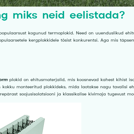
g miks neid eelistada?
t populaarsust kogunud termoplokid. Need on uuenduslikud ehit
t populaarsetele kergplokkidele tõsist konkurentsi. Aga mis täps
Form
plokid on ehitusmaterjalid, mis koosnevad kahest kihist iso
on kokku monteeritud plokkideks, mida laotakse nagu tavalisi e
ärast soojusisolatsiooni ja klassikalise kivimaja tugevust mo