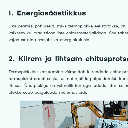
1. Energiasäästlikkus
Üks peamisi põhjuseid, miks termoplokke eelistatakse, on 
väiksem kui traditsiooniliste ehitusmaterjalidega. See täh
vajadust ning seeläbi ka energiakulusid.
2. Kiirem ja lihtsam ehitusprots
Termoplokkide kasutamine võimaldab kiirendada ehitusprot
termoplokid eraldi soojustusmaterjalide paigaldamist, kuna
lihtsus. Ühe plokiga on võimalik korraga laduda 1.1m² sein
plokke saab paigaldada mõlemat pidi.