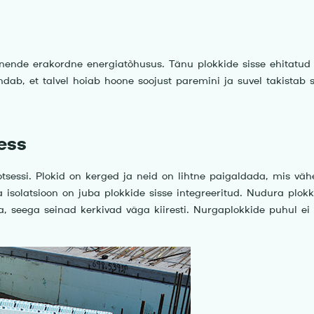
nende erakordne energiatõhusus. Tänu plokkide sisse ehitatud 
endab, et talvel hoiab hoone soojust paremini ja suvel takistab
ess
sessi. Plokid on kerged ja neid on lihtne paigaldada, mis väh
 isolatsioon on juba plokkide sisse integreeritud. Nudura plok
a, seega seinad kerkivad väga kiiresti. Nurgaplokkide puhul ei