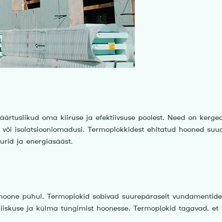
ärtuslikud oma kiiruse ja efektiivsuse poolest. Need on kerged
st või isolatsiooniomadusi. Termoplokkidest ehitatud hooned su
urid ja energiasääst.
 hoone puhul. Termoplokid sobivad suurepäraselt vundamentide
s niiskuse ja külma tungimist hoonesse. Termoplokid tagavad, e