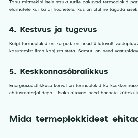
Tänu mitmekihilisele struktuurile pakuvad termoplokid par
elamutele kui ka ärihoonetele, kus on oluline tagada sisek
4. Kestvus ja tugevus
Kuigi termoplokid on kerged, on need üllatavalt vastupidav
kasutamist ilma kahjustusteta. Samuti on need vastupidavad
5. Keskkonnasõbralikkus
Energiasäästlikkuse kõrval on termoplokid ka keskkonnasõb
ehitusmaterjalidega. Lisaks aitavad need hoonete küttekul
Mida termoplokkidest ehita