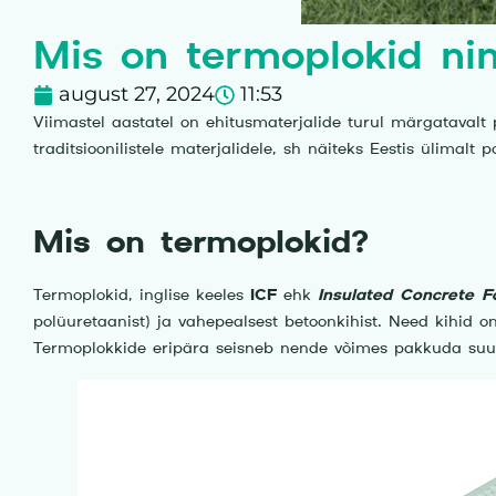
Mis on termoplokid nin
august 27, 2024
11:53
Viimastel aastatel on ehitusmaterjalide turul märgataval
traditsioonilistele materjalidele, sh näiteks Eestis ülimal
Mis on termoplokid?
Termoplokid, inglise keeles
ICF
ehk
Insulated Concrete 
polüuretaanist) ja vahepealsest betoonkihist. Need kihid 
Termoplokkide eripära seisneb nende võimes pakkuda suurep