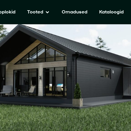
plokid
Tooted
Omadused
Kataloogid