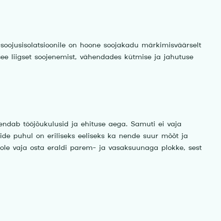
soojusisolatsioonile on hoone soojakadu märkimisväärselt
 see liigset soojenemist, vähendades kütmise ja jahutuse
endab tööjõukulusid ja ehituse aega. Samuti ei vaja
kide puhul on eriliseks eeliseks ka nende suur mõõt ja
 ole vaja osta eraldi parem- ja vasaksuunaga plokke, sest