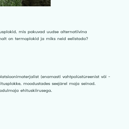
usplokid, mis pakuvad uudse alternatiivina
emalt on termoplokid ja miks neid eelistada?
latsioonimaterjalist (enamasti vahtpolüstüreenist või -
hitusplokke, moodustades seejärel maja seinad.
odulmaja ehituskiirusega.