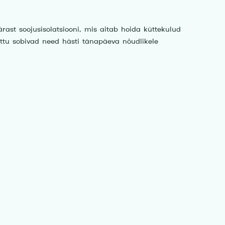
ast soojusisolatsiooni, mis aitab hoida küttekulud
ttu sobivad need hästi tänapäeva nõudlikele