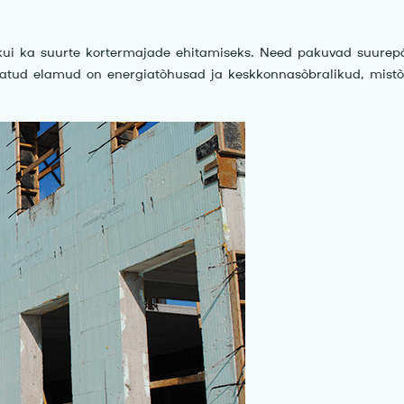
kui ka suurte kortermajade ehitamiseks. Need pakuvad suurepär
tatud elamud on energiatõhusad ja keskkonnasõbralikud, mistõ