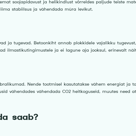
emat soojapidavust ja helikindlust võrreldes paljude teiste ma
liima stabiilsus ja vähendada müra levikut.
ad ja tugevad. Betoonkiht annab plokkidele vajalikku tugevust,
 ilmastikutingimustele ja ei lagune aja jooksul, erinevalt näit
ralikumad. Nende tootmisel kasutatakse vähem energiat ja toora
usid vähendades vähendada CO2 heitkoguseid, muutes need atrak
da saab?