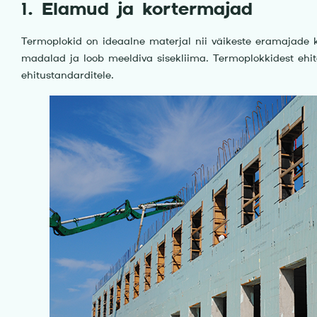
1. Elamud ja kortermajad
Termoplokid on ideaalne materjal nii väikeste eramajade 
madalad ja loob meeldiva sisekliima. Termoplokkidest ehi
ehitustandarditele.